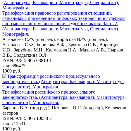
Трансформация правового регулирования отношений,
связанных с применением цифровых технологий в судебной
системе и в системе исполнения судебных актов. Часть 2.
(Аспирантура, Бакалавриат, Магистратура, Специалитет).
Монография.
Афанасьев С.Ф. (под ред.), Борисова В.Ф. (под ред.),
Афанасьев С.Ф., Борисова В.Ф., Брянцева О.В., Воронцова
И.В., Зарубина М.Н., Калмазова Н.А., Малько А.В., Нырков
В.В., Солдаткина О.Л.
ISBN: 978-5-466-03810-1
код: 686475
1000 руб.
Трансформация российского процессуального
законодательства. (Аспирантура, Бакалавриат, Магистратура,
Специалитет). Монография.
Баранов В.А. (под ред.), Петюкова О.Н. (под ред.), Коллектив
авторов
ISBN: 978-5-466-10058-7
код: 712531
1000 руб.