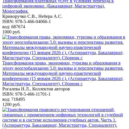
Трансформация платежных услуг в условиях перехода к
цифровой экономике. (Бакалавриат, Магистратура).
Монография.
Криворучко С.В., Небера А.С.
ISBN: 978-5-466-04066-1
код: 687674
1000 руб.
Трансформация права, экономики, туризма и образования в
эпоху неоглобализации 5.0: вызовы и перспективы развития.
Материалы международной научно-практической
конференции (15 января 2026 г.). (Аспирантура, Бакалавриат,
Магистратура, Специалитет). Сборник с
Рогалева Н.Л., Коллектив авторов
ISBN: 978-5-466-11701-1
код: 718495
1200 руб.