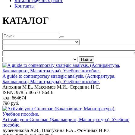
Каталог научных работ
Контакты
КАТАЛОГ
Найти
A guide to contemporary strategic analysis. (Аспирантура,
Бакалавриат, Магистратура). Учебное пособие.
Анохина М.Е., Максимов М.И., Середина Н.С.
ISBN: 978-5-466-01864-6
код: 664674
790 руб.
Activate your Grammar. (Бакалавриат, Магистратура). Учебное
пособие.
Бубенчикова А.В., Платухина Е.А., Фоминых Н.Ю.