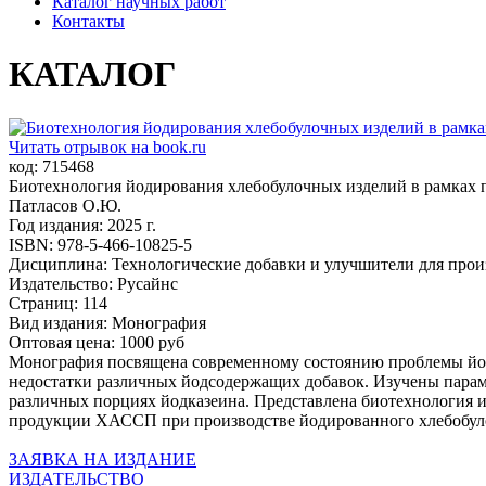
Каталог научных работ
Контакты
КАТАЛОГ
Читать отрывок на book.ru
код: 715468
Биотехнология йодирования хлебобулочных изделий в рамках 
Патласов О.Ю.
Год издания: 2025 г.
ISBN: 978-5-466-10825-5
Дисциплина: Технологические добавки и улучшители для произ
Издательство: Русайнс
Страниц: 114
Вид издания: Монография
Оптовая цена: 1000 руб
Монография посвящена современному состоянию проблемы йо
недостатки различных йодсодержащих добавок. Изучены параме
различных порциях йодказеина. Представлена биотехнология 
продукции ХАССП при производстве йодированного хлебобуло
ЗАЯВКА НА ИЗДАНИЕ
ИЗДАТЕЛЬСТВО