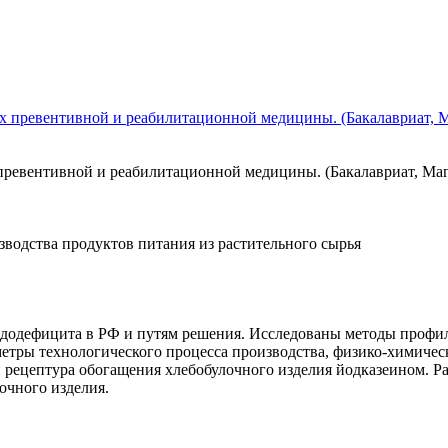
превентивной и реабилитационной медицины. (Бакалавриат, Маг
водства продуктов питания из растительного сырья
додефицита в РФ и путям решения. Исследованы методы профи
тры технологического процесса производства, физико-химическ
и рецептура обогащения хлебобулочного изделия йодказеином. Р
чного изделия.