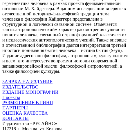
герменевтика человека в рамках проекта фундаментальной
онтологии М. Хайдеггера. В данном исследовании впервые в
отечественной историко-философской традиции тема
человека в философии Хайдеггера представлена в
структурной и логически связанной системе. Отмечается
«анти-антропологический» характер рассмотрения сущности
понятия человека, связанный с трансформацией классических
и неклассических антропологических учений. Также впервые
в отечественной библиографии дается интерпретация третьей
ипостаси понимания бытия человека – истина бытия (Seyn).
Издание адресовано философам, антропологам, культурологам
и всем, кто интересуетя вопросами истории современной
западноевропейской мысли, философской антропологией, а
также философией культуры.
ЗАЯВКА НА ИЗДАНИЕ
ИЗДАТЕЛЬСТВО
ИЗДАНИЕ МОНОГРАФИИ
Проекты
РАЗМЕЩЕНИЕ В РИНЦ
ПАРТНЕРЫ
ОЦЕНКА КАЧЕСТВА
КОНТАКТЫ
Издательство «РУСАЙНС»
117218, г. Москва, ул. Кедрова,